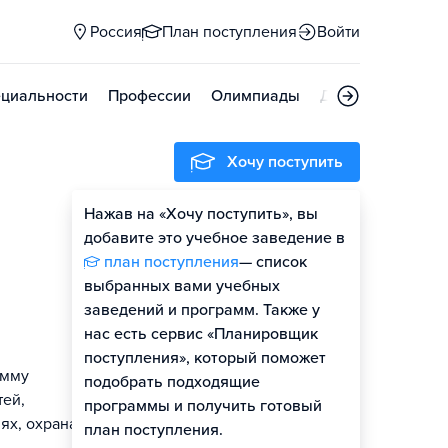
Россия
План поступления
Войти
циальности
Профессии
Олимпиады
Дни открытых д
Хочу поступить
Нажав на «Хочу поступить», вы
Оценить шансы
добавите это учебное заведение в
план поступления
— список
Гайд по поступлению
выбранных вами учебных
заведений и программ. Также у
нас есть сервис «Планировщик
поступления», который поможет
амму
подобрать подходящие
тей,
программы и получить готовый
ях, охрана
план поступления.