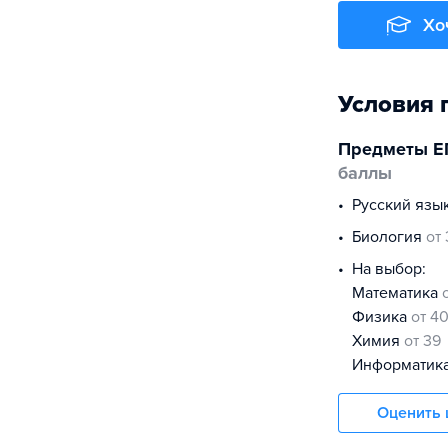
Хо
Условия 
Предметы Е
баллы
русский язы
биология
от
На выбор:
математика
физика
от 4
химия
от 39
информатик
Оценить 