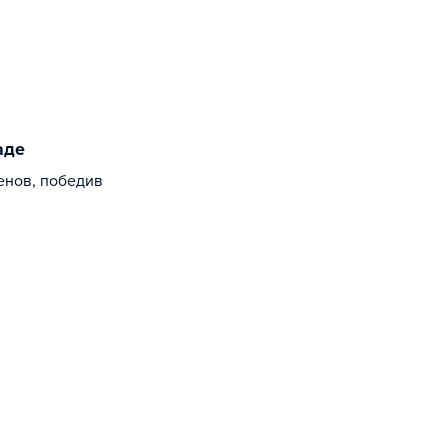
аде
енов, победив