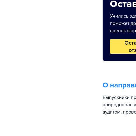
Остав
Учились зде
поможет др
оценок фор
Ост
от
О направ
Выпускники пр
природопользо
аудитом, пров