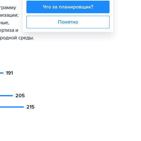
Что за планировщик?
ограмму
низации;
Понятно
ные,
ертиза и
иродной среды.
191
205
215