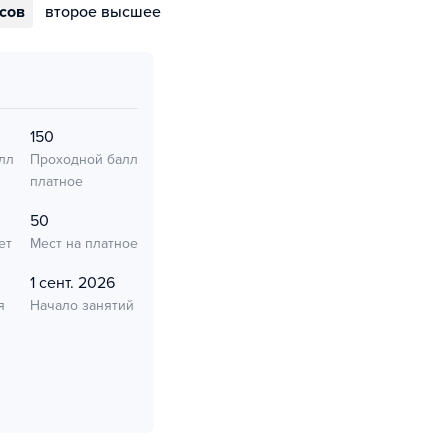
ссов
второе высшее
150
лл
Проходной балл
платное
50
ет
Мест на платное
1 сент. 2026
я
Начало занятий