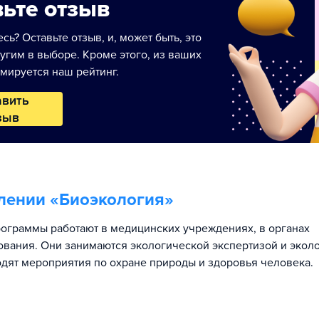
ьте отзыв
сь? Оставьте отзыв, и, может быть, это
угим в выборе. Кроме этого, из ваших
мируется наш рейтинг.
авить
зыв
лении «
Биоэкология
»
ограммы работают в медицинских учреждениях, в органах
вания. Они занимаются экологической экспертизой и экол
одят мероприятия по охране природы и здоровья человека.