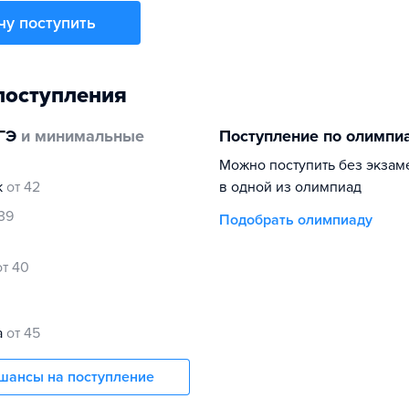
чу поступить
поступления
ГЭ
и минимальные
Поступление по олимпи
Можно поступить без экзам
к
от 42
в одной из олимпиад
 39
Подобрать олимпиаду
от 40
0
а
от 45
шансы на поступление