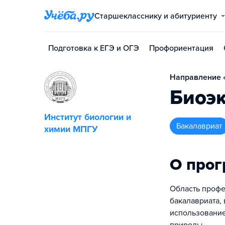
Старшекласснику и абитуриенту
Подготовка к ЕГЭ и ОГЭ
Профориентация
Направление 
Биоэ
Институт биологии и
бакалавриат
химии МПГУ
О про
Область профе
бакалавриата,
использование