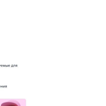
зуемые для
ения