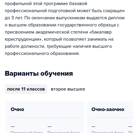
профильной этой программе базовой
профессиональной подготовкой может быть сокращен
до 3 лет. По окончании выпускникам выдается диплом
о высшем образовании государственного образца с
присвоением академической степени «бакалавр
юриспруденции», который позволяет занимать на
работе должности, требующие наличия высшего
профессионального образования.
Варианты обучения
после 11 классов
второе высшее
очно
очно-заочно
—
—
—
—
Проходной балл
Проходной балл
Проходной балл
Пр