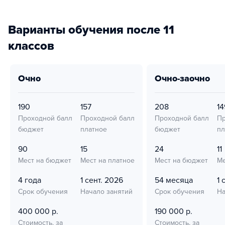
Варианты обучения после 11
классов
очно
очно-заочно
190
157
208
14
Проходной балл
Проходной балл
Проходной балл
Пр
бюджет
платное
бюджет
пл
90
15
24
11
Мест на бюджет
Мест на платное
Мест на бюджет
Ме
4 года
1 сент. 2026
54 месяца
1 
Срок обучения
Начало занятий
Срок обучения
На
400 000 р.
190 000 р.
Стоимость, за
Стоимость, за