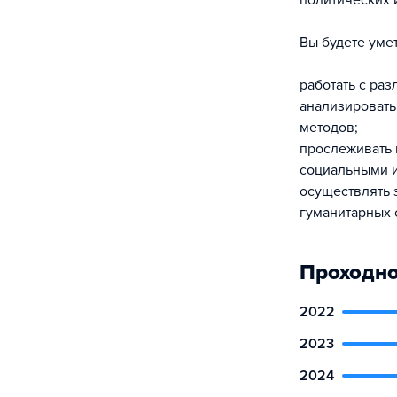
политических 
Вы будете умет
работать с ра
анализироват
методов;
прослеживать 
социальными и
осуществлять 
гуманитарных 
Проходно
2022
2023
2024