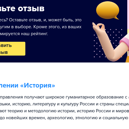
ьте отзыв
сь? Оставьте отзыв, и, может быть, это
угим в выборе. Кроме этого, из ваших
мируется наш рейтинг.
авить
зыв
лении «
История
»
правления получают широкое гуманитарное образование с 
ыки, историю, литературу и культуру России и страны специ
ают теорию и методологию истории, историю России и миро
до новейших времен, археологию, этнологию и социальную