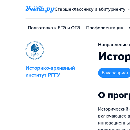
Старшекласснику и абитуриенту
Подготовка к ЕГЭ и ОГЭ
Профориентация
Направление «
Исто
Историко-архивный
бакалавриат
институт РГГУ
О про
Исторический 
включающее в 
инновационным