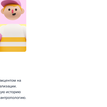
акцентом на
ализации.
вую историю
 антропологию.