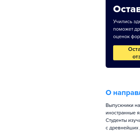
Остав
Учились зде
поможет др
оценок фор
Ост
от
О направ
Выпускники на
иностранные яз
Студенты изуч
с древнейших 