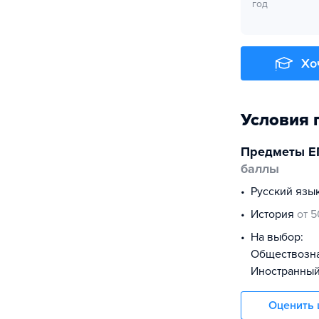
год
Хо
Условия 
Предметы Е
баллы
русский язы
история
от 5
На выбор:
обществоз
иностранны
Оценить 