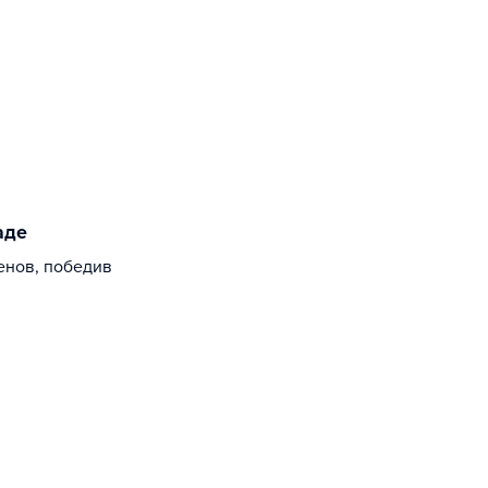
аде
енов, победив