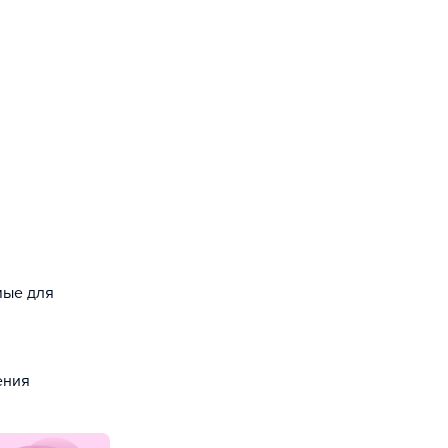
мые для
ения