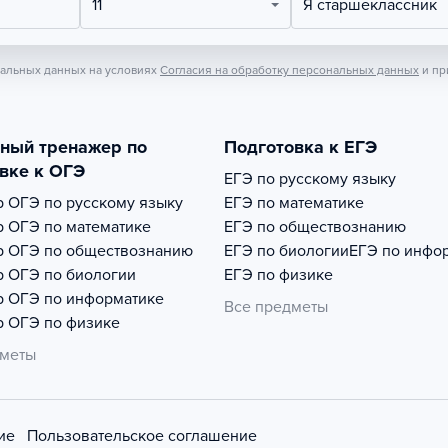
11
Я старшеклассник
нальных данных на условиях
Согласия на обработку персональных данных
и пр
тный тренажер по
Подготовка к ЕГЭ
вке к ОГЭ
ЕГЭ по русскому языку
р
ОГЭ по русскому языку
ЕГЭ по математике
р
ОГЭ по математике
ЕГЭ по обществознанию
р
ОГЭ по обществознанию
ЕГЭ по биологии
ЕГЭ по инфо
р
ОГЭ по биологии
ЕГЭ по физике
р
ОГЭ по информатике
Все предметы
р
ОГЭ по физике
дметы
ие
Пользовательское соглашение