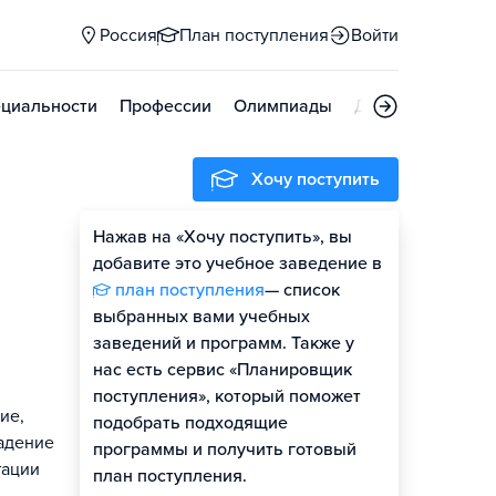
Россия
План поступления
Войти
циальности
Профессии
Олимпиады
Дни открытых д
Хочу поступить
Нажав на «Хочу поступить», вы
Оценить шансы
добавите это учебное заведение в
план поступления
— список
Гайд по поступлению
выбранных вами учебных
заведений и программ. Также у
нас есть сервис «Планировщик
поступления», который поможет
ие,
подобрать подходящие
ладение
программы и получить готовый
тации
план поступления.