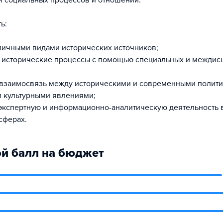
и социальных процессов и отношений.
ь:
зличными видами исторических источников;
ь исторические процессы с помощью специальных и межди
взаимосвязь между историческими и современными полити
 культурными явлениями;
экспертную и информационно-аналитическую деятельность 
сферах.
й балл на бюджет