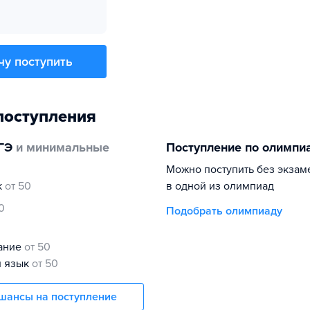
чу поступить
поступления
ГЭ
и минимальные
Поступление по олимпи
Можно поступить без экзам
к
от 50
в одной из олимпиад
0
Подобрать олимпиаду
нание
от 50
й язык
от 50
шансы на поступление