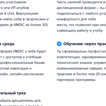
часть занятий проводится в
о или ИТ-клубов
дистанционной форме – ты
е в Unit, Виртуальная
подключиться с любого уст
и найти себя в творческих и
комфортного для тебя
удиях (в ИМЭС их более 30)
места, что позволит при не
совмещать работу и учебу
я среда
Обучение через пра
4
ты сформируешь профессиональные
т с доступом к учебным
компетенции, одновременн
 профессиональным базам
технические знания, управ
ртная навигация и
коммуникативные навыки, п
зайн, онлайн-расписание
практике в более чем 20 к
партнерах программы
уальный трек