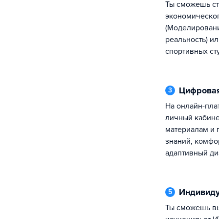
ты сможешь стать участником
экономическог
(Моделировани
реальность) ил
спортивных ст
Цифрова
3
на онлайн-платформе ИМЭС у тебя будет
личный кабине
материалам и
знаний, комфо
адаптивный ди
Индивид
5
ты сможешь выбрать дисциплины для