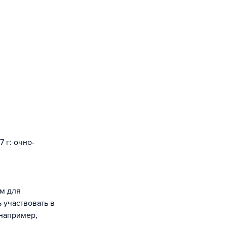
 г: очно-
ям для
 участвовать в
(например,