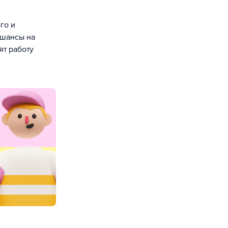
го и
 шансы на
ят работу