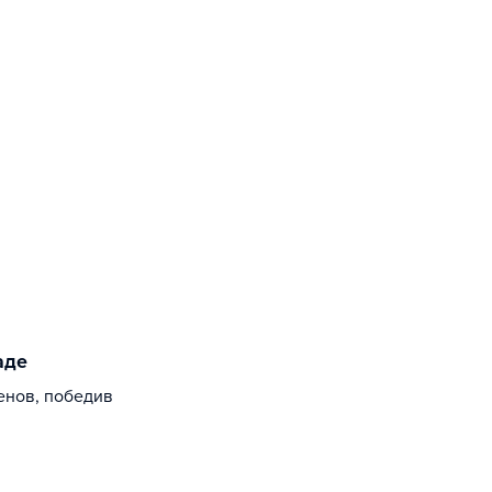
аде
енов, победив