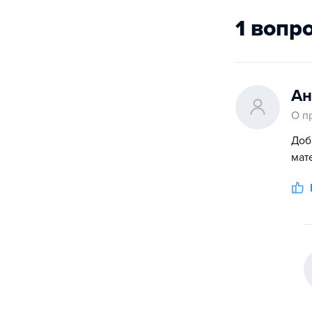
1 вопр
Ан
О п
Доб
мат