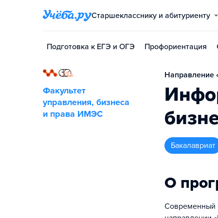
Старшекласснику и абитуриенту
Подготовка к ЕГЭ и ОГЭ
Профориентация
Направление «
Инфо
Факультет
управления, бизнеса
бизн
и права ИМЭС
бакалавриат
О про
Современный б