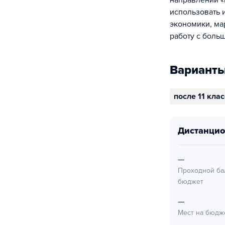
направлении «
использовать 
экономики, ма
работу с боль
Варианты
после 11 кла
дистанци
—
Проходной ба
бюджет
—
Мест на бюдж