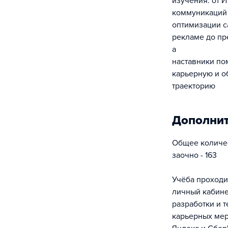
изучения: от 
коммуникаций 
оптимизации са
рекламе до пр
а
наставники по
карьерную и о
траекторию
Дополни
Общее количес
заочно - 163
Учёба проходи
личный кабине
разработки и 
карьерных мер