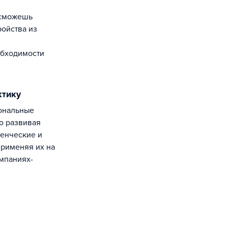
 сможешь
ройства из
обходимости
ктику
о развивая
ленческие и
рименяя их на
омпаниях-