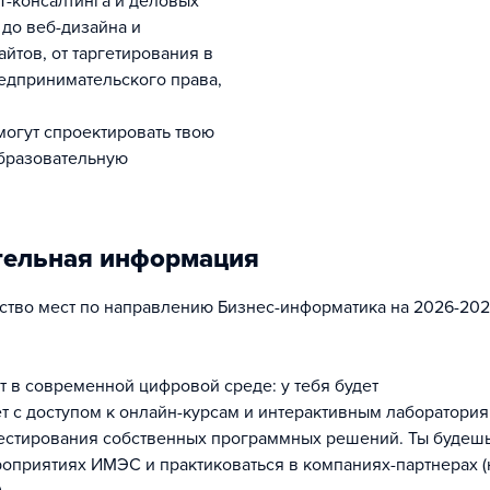
ИТ-консалтинга и деловых
до веб-дизайна и
йтов, от таргетирования в
едпринимательского права,
могут спроектировать твою
бразовательную
тельная информация
тво мест по направлению Бизнес-информатика на 2026-2027
т в современной цифровой среде: у тебя будет
т с доступом к онлайн-курсам и интерактивным лаборатори
тестирования собственных программных решений. Ты будешь
оприятиях ИМЭС и практиковаться в компаниях-партнерах 