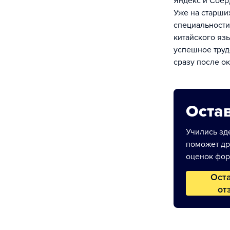
Яндекс и Сбер)
Уже на старши
специальности
китайского яз
успешное труд
сразу после о
Остав
Учились зде
поможет др
оценок фор
Ост
от