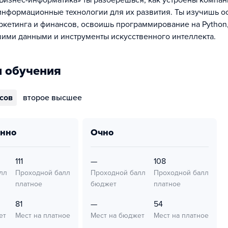
Бизнес-информатика» ты разберёшься, как устроены компан
информационные технологии для их развития. Ты изучишь о
ркетинга и финансов, освоишь программирование на Python, 
шими данными и инструменты искусственного интеллекта.
 обучения
ссов
второе высшее
онно
очно
111
—
108
лл
Проходной балл
Проходной балл
Проходной балл
платное
бюджет
платное
81
—
54
ет
Мест на платное
Мест на бюджет
Мест на платное