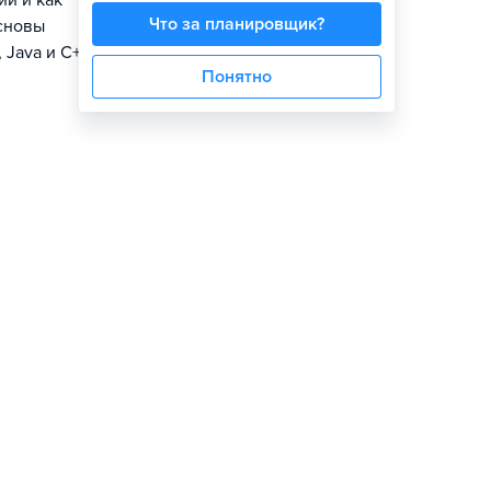
ии и как
Что за планировщик?
сновы
Java и C++,
Понятно