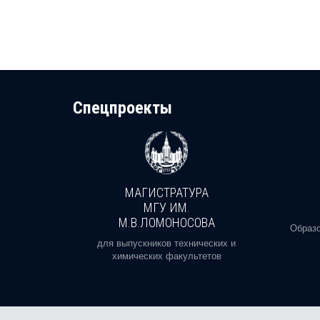
Cпецпроекты
МАГИСТРАТУРА
И
МГУ ИМ.
М.В.ЛОМОНОСОВА
, реальное
Образо
орая есть
для выпускников технических и
химических факультетов