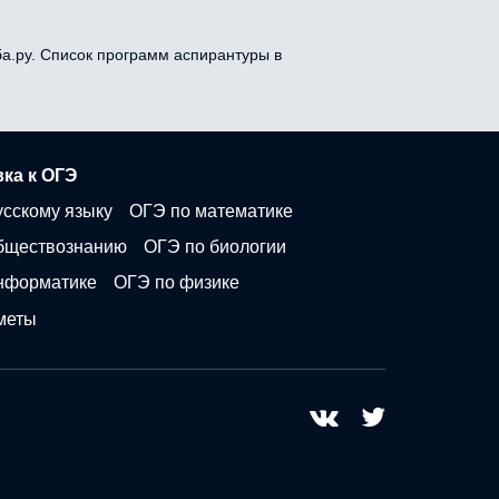
ба.ру. Список программ аспирантуры в
ка к ОГЭ
усскому языку
ОГЭ по математике
бществознанию
ОГЭ по биологии
нформатике
ОГЭ по физике
меты