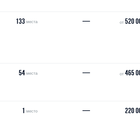
133
—
520 0
места
от
54
—
465 0
места
от
1
—
220 0
место