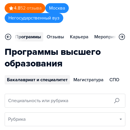
4.8
52
отзыва
Москва
Негосударственный вуз
вное
Программы
Отзывы
Карьера
Мероприятия
Программы высшего
образования
Бакалавриат и специалитет
Магистратура
СПО
Специальность или рубрика
Рубрика