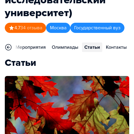
университет)
4.7
34
отзыва
Москва
Государственный вуз
ьера
Мероприятия
Олимпиады
Статьи
Контакты
Статьи