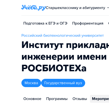
Старшекласснику и абитуриенту
Подготовка к ЕГЭ и ОГЭ
Профориентация
Российский биотехнологический университет
Институт приклад
инженерии имени 
РОСБИОТЕХа
Москва
Государственный вуз
Основное
Программы
Отзывы
Меропри