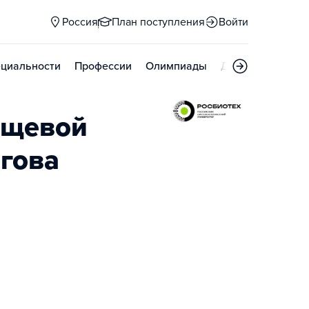
Россия
План поступления
Войти
циальности
Профессии
Олимпиады
Дни открытых д
ищевой
гова