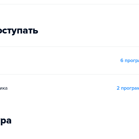
оступать
6 прог
ика
2 прогр
ура