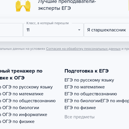
Лучшие преподаватели-
эксперты ЕГЭ
Класс, в который перешли
11
Я старшеклассник
нальных данных на условиях
Согласия на обработку персональных данных
и пр
тный тренажер по
Подготовка к ЕГЭ
вке к ОГЭ
ЕГЭ по русскому языку
р
ОГЭ по русскому языку
ЕГЭ по математике
р
ОГЭ по математике
ЕГЭ по обществознанию
р
ОГЭ по обществознанию
ЕГЭ по биологии
ЕГЭ по инфо
р
ОГЭ по биологии
ЕГЭ по физике
р
ОГЭ по информатике
Все предметы
р
ОГЭ по физике