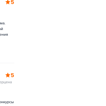
5
ма.
ый
тения
5
Герцена
конкурсы