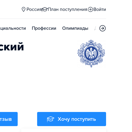
Россия
План поступления
Войти
циальности
Профессии
Олимпиады
Дни открытых д
ский
отзыв
Хочу поступить