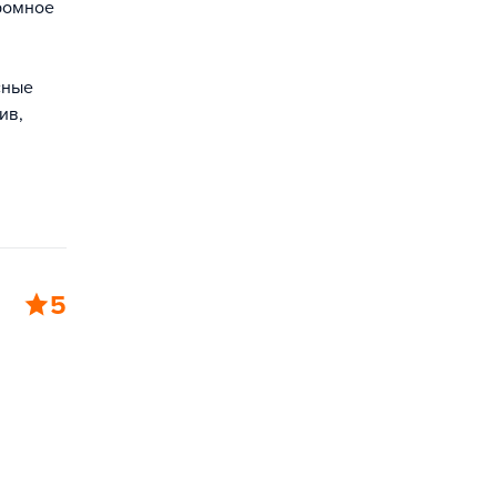
ромное
сные
ив,
5