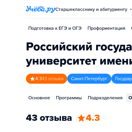
Старшекласснику и абитуриенту
Подготовка к ЕГЭ и ОГЭ
Профориентация
Российский госуд
университет имени
4.3
43
отзыва
Санкт-Петербург
Госуда
Основное
Программы
Подразделения
О
43 отзыва
4.3