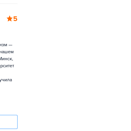
5
ризм —
 нашем
Минск,
рситет
лучила